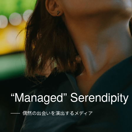
LIVE BOARDサービスサイト
導入事例
全国のスクリーン
お知らせ
Accountable
Accountable
Addressable
Addressable
Attributable
Figure the Real World
“Managed” Serendipity
Attributable
Figure the Real World
狙い撃ちビジョン
リアル世界の価値を再定義
偶然の出会いを演出するメディア
狙い撃ちビジョン
リアル世界の価値を再定義