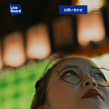
お問い合わせ
JP
EN
LIVE BOARD YouTubeチャンネル
LIVE BOARD YouTubeチャンネル
狙い撃ちビジョン
狙い撃ちビジョン
の動画はこちら
の動画はこちら
企業情報
事業紹介
LIVE BOARDの取り組み
採用情報
媒体社様・ロケーションオーナー様へ
カメラ等のセンシングデータを利用したインプレッシ
ョンの測定箇所一覧