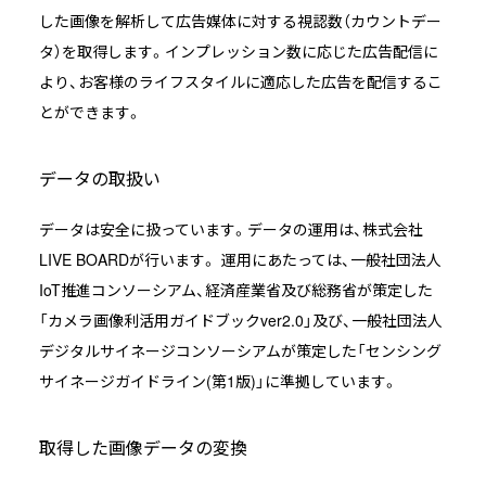
した画像を解析して広告媒体に対する視認数（カウントデー
LIVE BOARDサービスサイト
タ）を取得します。インプレッション数に応じた広告配信に
より、お客様のライフスタイルに適応した広告を配信するこ
導入事例
とができます。
全国のスクリーン
データの取扱い
お知らせ
データは安全に扱っています。データの運用は、株式会社
LIVE BOARDが行います。 運用にあたっては、一般社団法人
IoT推進コンソーシアム、経済産業省及び総務省が策定した
「カメラ画像利活用ガイドブックver2.0」及び、一般社団法人
デジタルサイネージコンソーシアムが策定した「センシング
サイネージガイドライン(第1版)」に準拠しています。
取得した画像データの変換