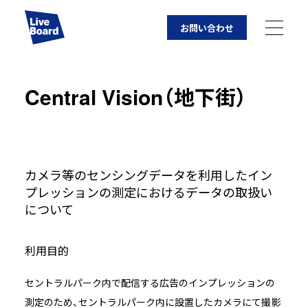
お問い合わせ
JP
EN
Central Vision（地下街）
企業情報
事業紹介
LIVE BOARDの取り組み
カメラ等のセンシングデータを利用したイン
プレッションの測定におけるデータの取扱い
採用情報
について
媒体社様・ロケーションオーナー様へ
利用目的
カメラ等のセンシングデータを利用したインプレッシ
ョンの測定箇所一覧
セントラルパーク内で配信する広告のインプレッションの
測定のため、セントラルパーク内に設置したカメラにて撮影